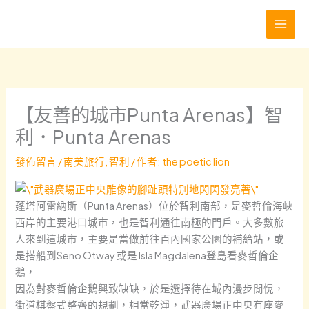
跳
至
主
要
內
容
【友善的城市Punta Arenas】智
利．Punta Arenas
發佈留言
/
南美旅行
,
智利
/ 作者:
the poetic lion
蓬塔阿雷納斯（Punta Arenas）位於智利南部，是麥哲倫海峽
西岸的主要港口城市，也是智利通往南極的門戶。大多數旅
人來到這城市，主要是當做前往百內國家公園的補給站，或
是搭船到Seno Otway 或是 Isla Magdalena登島看麥哲倫企
鵝，
因為對麥哲倫企鵝興致缺缺，於是選擇待在城內漫步閒愰，
街道棋盤式整齊的規劃，相當乾淨，武器廣場正中央有座麥