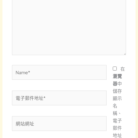
這
裡
輸
入
內
容...
Name*
在
瀏覽
器
中
儲存
電
顯示
子
名
郵
稱、
件
網
電子
地
站
郵件
址
網
地址