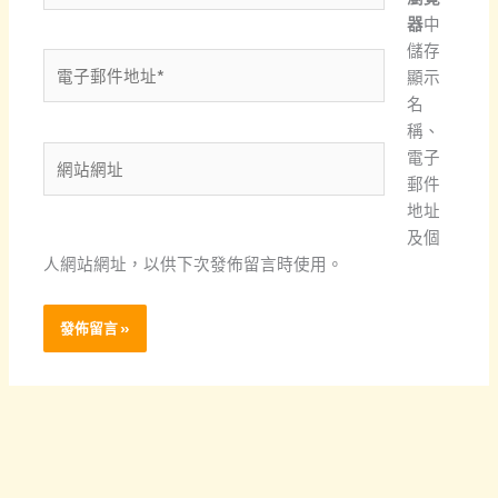
器
中
儲存
電
顯示
子
名
郵
稱、
件
網
電子
地
站
郵件
址
網
地址
*
址
及個
人網站網址，以供下次發佈留言時使用。