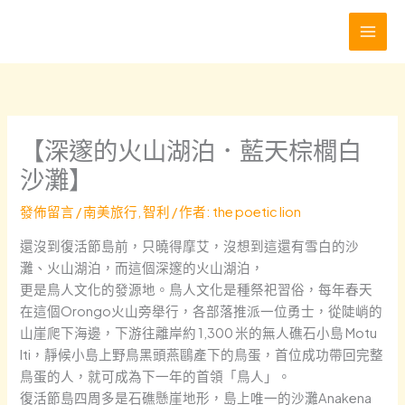
跳
至
主
要
內
容
【深邃的火山湖泊．藍天棕櫚白
沙灘】
發佈留言
/
南美旅行
,
智利
/ 作者:
the poetic lion
還沒到復活節島前，只曉得摩艾，沒想到這還有雪白的沙
灘、火山湖泊，而這個深邃的火山湖泊，
更是鳥人文化的發源地。鳥人文化是種祭祀習俗，每年春天
在這個Orongo火山旁舉行，各部落推派一位勇士，從陡峭的
山崖爬下海邊，下游往離岸約 1,300 米的無人礁石小島 Motu
Iti，靜候小島上野鳥黑頭燕鷗產下的鳥蛋，首位成功帶回完整
鳥蛋的人，就可成為下一年的首領「鳥人」。
復活節島四周多是石礁懸崖地形，島上唯一的沙灘Anakena