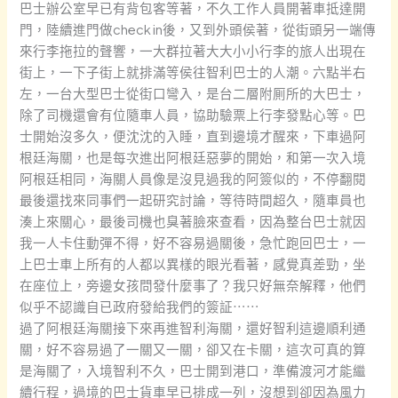
巴士辦公室早已有背包客等著，不久工作人員開著車抵達開
門，陸續進門做check in後，又到外頭侯著，從街頭另一端傳
來行李拖拉的聲響，一大群拉著大大小小行李的旅人出現在
街上，一下子街上就排滿等侯往智利巴士的人潮。六點半右
左，一台大型巴士從街口彎入，是台二層附厠所的大巴士，
除了司機還會有位隨車人員，協助驗票上行李發點心等。巴
士開始沒多久，便沈沈的入睡，直到邊境才醒來，下車過阿
根廷海關，也是每次進出阿根廷惡夢的開始，和第一次入境
阿根廷相同，海關人員像是沒見過我的阿簽似的，不停翻閱
最後還找來同事們一起研究討論，等待時間超久，隨車員也
湊上來關心，最後司機也臭著臉來查看，因為整台巴士就因
我一人卡住動彈不得，好不容易過關後，急忙跑回巴士，一
上巴士車上所有的人都以異樣的眼光看著，感覺真差勁，坐
在座位上，旁邊女孩問發什麼事了？我只好無奈解釋，他們
似乎不認識自已政府發給我們的簽証⋯⋯
過了阿根廷海關接下來再進智利海關，還好智利這邊順利通
關，好不容易過了一關又一關，卻又在卡關，這次可真的算
是海關了，入境智利不久，巴士開到港口，準備渡河才能繼
續行程，過境的巴士貨車早已排成一列，沒想到卻因為風力