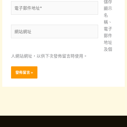
儲存
電
顯示
子
名
郵
稱、
件
網
電子
地
站
郵件
址
網
地址
*
址
及個
人網站網址，以供下次發佈留言時使用。