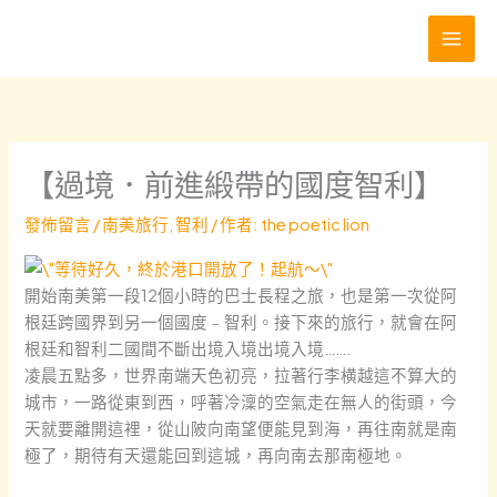
跳
至
主
要
內
容
【過境．前進緞帶的國度智利】
發佈留言
/
南美旅行
,
智利
/ 作者:
the poetic lion
開始南美第一段12個小時的巴士長程之旅，也是第一次從阿
根廷跨國界到另一個國度﹣智利。接下來的旅行，就會在阿
根廷和智利二國間不斷出境入境出境入境…….
凌晨五點多，世界南端天色初亮，拉著行李横越這不算大的
城市，一路從東到西，呼著冷澟的空氣走在無人的街頭，今
天就要離開這裡，從山陂向南望便能見到海，再往南就是南
極了，期待有天還能回到這城，再向南去那南極地。