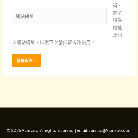
郵
稱、
件
網
電子
地
站
郵件
址
網
地址
*
址
及個
人網站網址，以供下次發佈留言時使用。
© 2025 9cm zoo. All rights reserved. | Email: service@9cmzoo.com