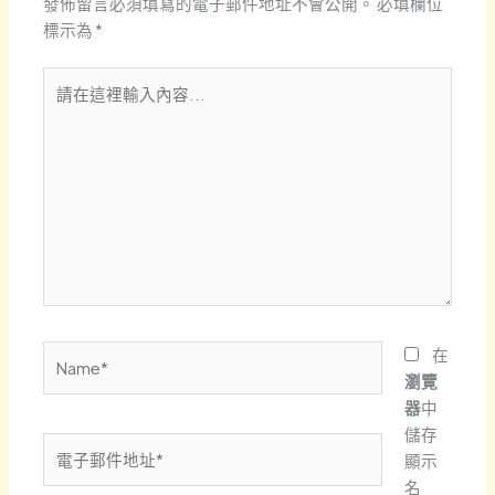
發佈留言必須填寫的電子郵件地址不會公開。
必填欄位
標示為
*
請
在
這
裡
輸
入
內
容...
Name*
在
瀏覽
器
中
儲存
電
顯示
子
名