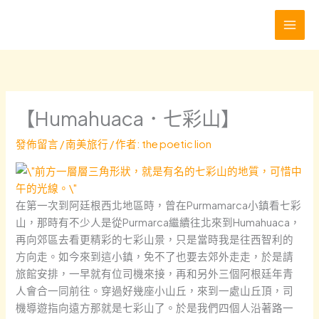
跳
至
主
要
內
容
【Humahuaca．七彩山】
發佈留言
/
南美旅行
/ 作者:
the poetic lion
在第一次到阿廷根西北地區時，曾在Purmamarca小鎮看七彩
山，那時有不少人是從Purmarca繼續往北來到Humahuaca，
再向郊區去看更精彩的七彩山景，
只是當時我是往西智利的
方向走。如今來到這小鎮，免不了也要去郊外走走，於是請
旅館安排，一早就有位司機來接，再和另外三個阿根廷年青
人會合一同前往。穿過好幾座小山丘，來到一處山丘頂，司
機導遊指向遠方那就是七彩山了。於是我們四個人沿著路一